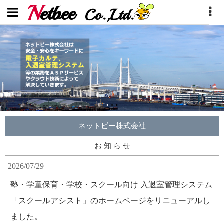
N
etbee
Co.,Ltd.
ネットビー株式会社
お 知 ら せ
2026/07/29
塾・学童保育・学校・スクール向け 入退室管理システム
「
スクールアシスト
」のホームページをリニューアルし
ました。